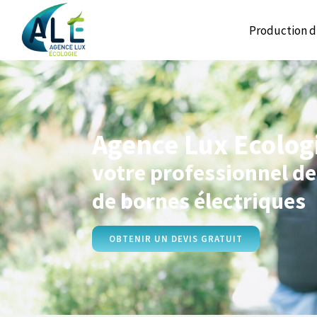
Production d
Agence Lux Ecolog
votre professionnel de 
de bornes électriques
OBTENIR UN DEVIS GRATUIT