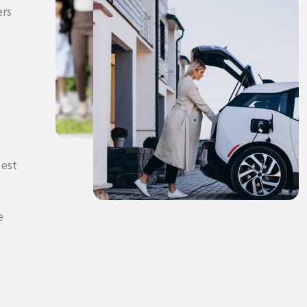
ers
 est
e