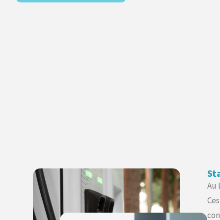
St
Au 
Ces
con